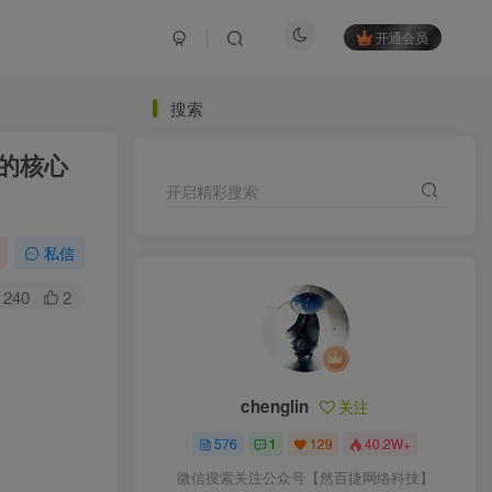
开通会员
搜索
的核心
开启精彩搜索
私信
240
2
chenglin
关注
576
1
129
40.2W+
微信搜索关注公众号【然百捷网络科技】