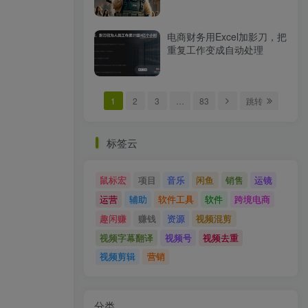
电商财务用Excel加影刀，把
重复工作变成自动处理
1
2
3
…
83
跳转
标签云
鼠标宏
项目
音乐
闲鱼
销售
运镜
运营
辅助
软件工具
软件
跨境电商
趣闲赚
赚钱
资源
视频混剪
视频字幕翻译
视频号
视频去重
视频剪辑
营销
分类