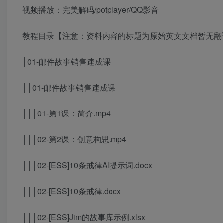
视频播放：完美解码/potplayer/QQ影音
教程目录【注意：资料内容的标题为原始英文文档暂无翻
│01-邮件故事销售速成课
││01-邮件故事销售速成课
│││01-第1课：简介.mp4
│││02-第2课：创意构思.mp4
│││02-[ESS]10条戒律AI提示词.docx
│││02-[ESS]10条戒律.docx
│││02-[ESS]Jim的故事库示例.xlsx