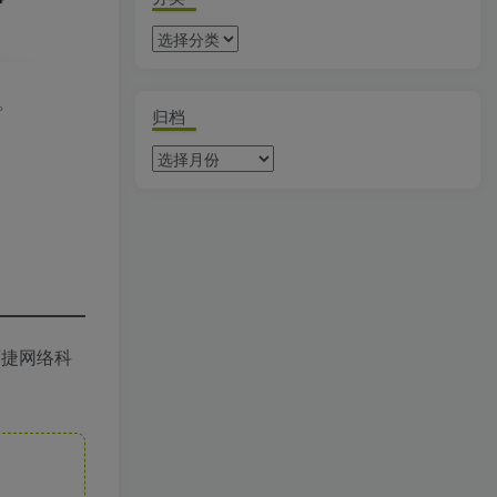
。
归档
百捷网络科