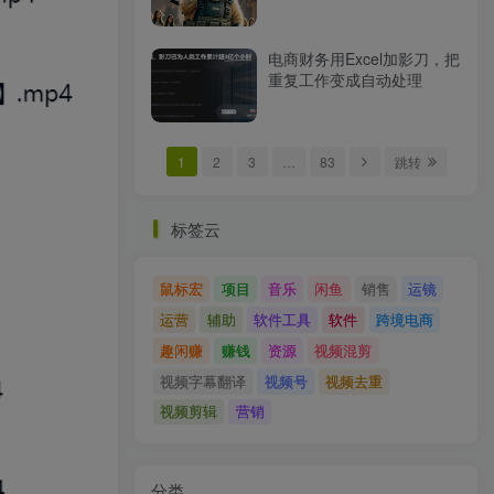
电商财务用Excel加影刀，把
重复工作变成自动处理
1
2
3
…
83
跳转
标签云
鼠标宏
项目
音乐
闲鱼
销售
运镜
运营
辅助
软件工具
软件
跨境电商
趣闲赚
赚钱
资源
视频混剪
视频字幕翻译
视频号
视频去重
视频剪辑
营销
分类