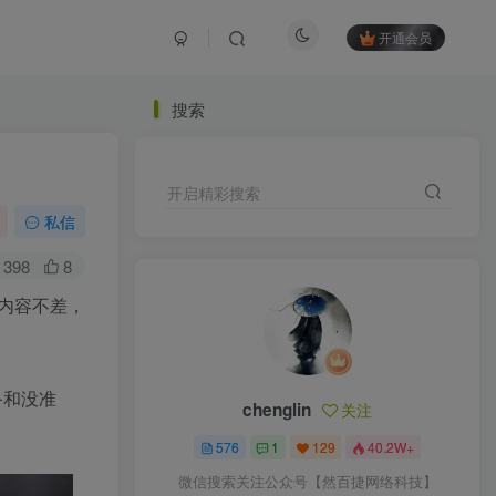
开通会员
搜索
开启精彩搜索
私信
398
8
内容不差，
备和没准
chenglin
关注
576
1
129
40.2W+
微信搜索关注公众号【然百捷网络科技】