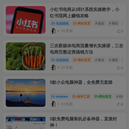
小红书电商从0到1系统实操教学，小
红书现网上赚钱攻略
实战搞钱
网站首页
# 副业
# 项目
# 
31天前
5
三农新媒体电商流量增长实操课，三农
电商完整运营搞钱方法
实战搞钱
网站首页
# 副业
# 项目
# 
31天前
5
5款小众电脑神器，全免费无套路
windows
效率工具
网站首页
# 软件
31天前
6
5款免费电脑装机必备神器，直接封
神！