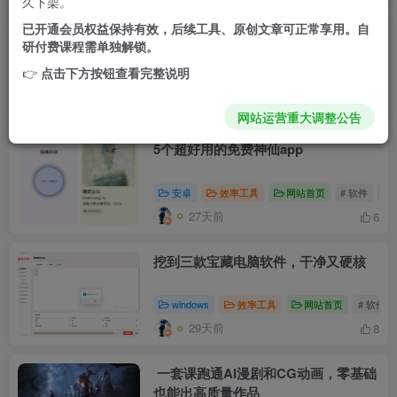
久下架。
已开通会员权益保持有效，后续工具、原创文章可正常享用。自
AI一键批量生成短视频、自动混剪、多
研付费课程需单独解锁。
平台发布，免费开源工具分享（附下
👉
点击下方按钮查看完整说明
载）
windows
效率工具
# 软件
# 工具
# 
2天前
7
网站运营重大调整公告
5个超好用的免费神仙app
安卓
效率工具
网站首页
# 软件
# 
27天前
6
挖到三款宝藏电脑软件，干净又硬核
windows
效率工具
网站首页
# 软件
29天前
8
一套课跑通AI漫剧和CG动画，零基础
也能出高质量作品