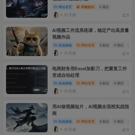
网站首页
网赚教程
# 项目
31天前
5
AI视频工作流系统课，稳定产出高质量
视频作品
实战搞钱
网站首页
# 副业
# 项目
# 
31天前
5
电商财务用Excel加影刀，把重复工作
变成自动处理
实战搞钱
网站首页
# 副业
# 项目
# 
31天前
5
用AI做视频短片，AI视频全流程实战指
南
实战搞钱
网站首页
# 副业
# 项目
# 
31天前
6