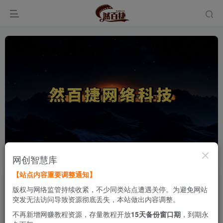
网创智慧库
【站点内容重要调整通知】
《致全体会员：关于本站内容调整与相
置顶
版权与网络监管持续收紧，不少同类站点遭遇关停。为避免网站
关资源安排的说明》
突发无法访问导致资源彻底丢失，本站做出内容调整。
网站首页
不再新增网赚教程资源，存量教程开放
15天备份窗口期
，到期永
12天前
6