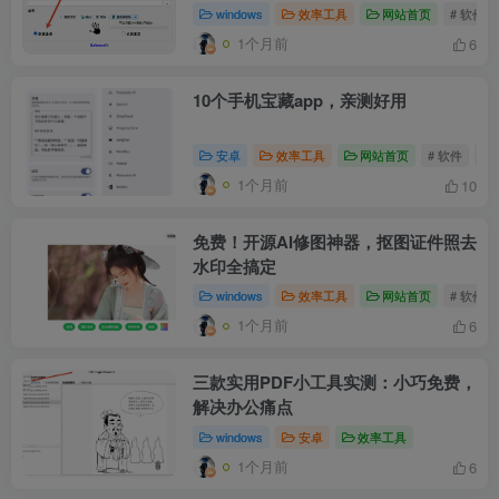
windows
效率工具
网站首页
# 软件
1个月前
6
10个手机宝藏app，亲测好用
安卓
效率工具
网站首页
# 软件
# 
1个月前
10
免费！开源AI修图神器，抠图证件照去
水印全搞定
windows
效率工具
网站首页
# 软件
1个月前
6
三款实用PDF小工具实测：小巧免费，
解决办公痛点
windows
安卓
效率工具
1个月前
6