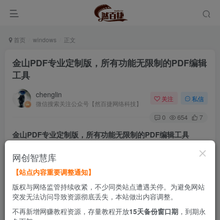
首页
windows
正文
金山PDF专业定制版，所有功能无限制的PDF编辑
工具
chenglin
关注
私信
微信搜索关注公众号【然百捷网络科技】
0
654
7
金山PDF专业定制版，所有功能无限制的PDF编辑工具
网创智慧库
据描述：该版本基于企业定制版修改而来，可以免费无限制
【站点内容重要调整通知】
地使用软件的所有会员功能，且无需登录。
版权与网络监管持续收紧，不少同类站点遭遇关停。为避免网站
突发无法访问导致资源彻底丢失，本站做出内容调整。
不再新增网赚教程资源，存量教程开放
15天备份窗口期
，到期永