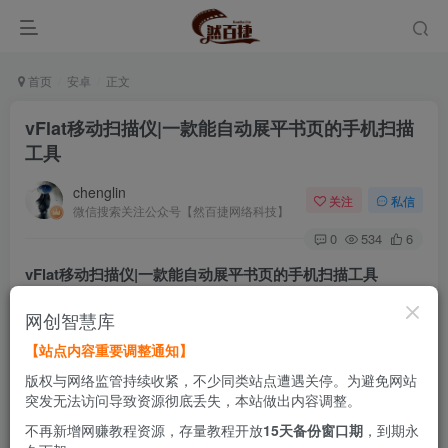
首页
安卓
正文
vFlat移动扫描仪|一款能自动展平书页的手机扫描
工具
chenglin
关注
私信
微信搜索关注公众号【然百捷网络科技】
0
534
6
vFlat移动扫描仪|一款能自动展平书页的手机扫描工具
网创智慧库
用手机扫描书籍或文档时，经常遇到拍不齐、页面弯曲有阴
【站点内容重要调整通知】
影，或者想提取图片里的文字却需要手动输入的麻烦。这些
版权与网络监管持续收紧，不少同类站点遭遇关停。为避免网站
琐碎的操作让数字化过程变得效率低下。
突发无法访问导致资源彻底丢失，本站做出内容调整。
不再新增网赚教程资源，存量教程开放
15天备份窗口期
，到期永
针对这些问题，vFlat移动扫描仪提供了一个相当智能的移动