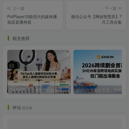
上一篇
下一篇
PotPlayer功能强大的媒体播
微信公众号【网创智慧库】7
放器直播神器
月工具合集
相关推荐
TikTok无人直播带货经验分享，某无人直播社群经验分享课
评论
抢沙发