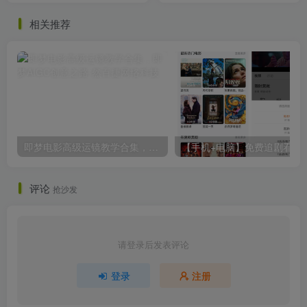
相关推荐
即梦电影高级运镜教学合集，即梦AIGC创意之路
【手机+电脑】免
评论
抢沙发
请登录后发表评论
登录
注册