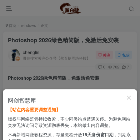
首页
windows
正文
Photoshop 2026绿色精简版，免激活免安装
chenglin
关注
私信
微信搜索关注公众号【然百捷网络科技】
0
702
7
Photoshop 2026绿色精简版，免激活免安装
如果你觉得安装正版
PS
又大又慢，还必须登录订阅，后台还
网创智慧库
总跑一堆用不上的东西，那么这个版本可以帮你省掉这些
【站点内容重要调整通知】
事。它解压就能直接用，不用安装，也没有那些后台进程和
版权与网络监管持续收紧，不少同类站点遭遇关停。为避免网站
登录要求。
突发无法访问导致资源彻底丢失，本站做出内容调整。
不再新增网赚教程资源，存量教程开放
15天备份窗口期
，到期永