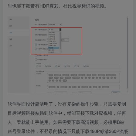
时也能下载带有HDR真彩、杜比视界标识的视频。
软件界面设计简洁明了，没有复杂的操作步骤，只需要复制
目标视频链接粘贴到软件中，就能直接下载对应视频，任何
人一看就能上手使用。如果需要下载高清视频，必须用B站
账号登录软件，不登录的情况下只能下载480P标清360P流畅