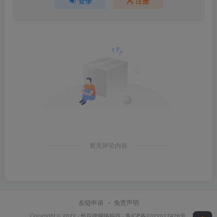
登录
注册
暂无评论内容
友链申请
免责声明
Copyright © 2022 ·
然百捷网络科技
·
鲁ICP备2022017426号
.