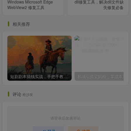
Windows Microsoft Edge
dll修复工具，解决dll文件缺
WebView2 修复工具
失修复必备
相关推荐
短剧剧本搞钱实战，手把手教你写出能接单的爆款
私域
评论
抢沙发
请登录后发表评论