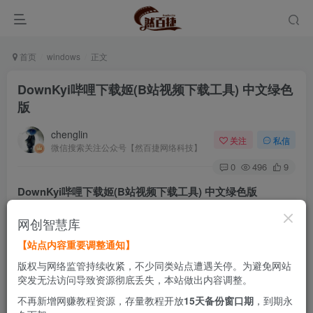
首页
windows
正文
DownKyi哔哩下载姬(B站视频下载工具) 中文绿色
版
chenglin
关注
私信
微信搜索关注公众号【然百捷网络科技】
0
496
9
DownKyi哔哩下载姬(B站视频下载工具) 中文绿色版
网创智慧库
在B站看到想保存的视频，不管是番剧、电影还是纪录片，
【站点内容重要调整通知】
用它就能一键下载。这是一款免费开源、无广告的B站视频
版权与网络监管持续收紧，不少同类站点遭遇关停。为避免网站
下载工具，可下载视频、番剧、合集、专栏等公开内容，支
突发无法访问导致资源彻底丢失，本站做出内容调整。
持多画质选择与批量操作。
不再新增网赚教程资源，存量教程开放
15天备份窗口期
，到期永