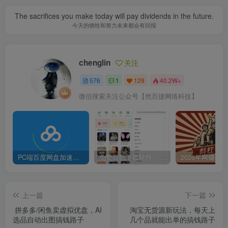
The sacrifices you make today will pay dividends in the future.
今天的牺牲和努力未来都会有回报
chenglin
关注
576
1
129
40.2W+
微信搜索关注公众号【然百捷网络科技】
PC端百度网盘加速下载补丁脚本及使用方法
免费听歌下歌软件，支持无损音乐下载
上一篇
下一篇
拼多多/闲鱼卖虚拟优盘，AI
淘宝无货源新玩法，每天上
选品自动出图搞钱路子
几个品就能出单的搞钱路子