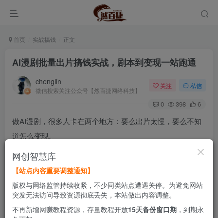
首页
实战搞钱
正文
AI漫剧批量出片搞钱实战，剧本到变现一站跑通
chenglin
关注
私信
微信搜索关注公众号【然百捷网络科技】
0
398
6
做AI漫剧，很多人卡在两个地方：要么出片太慢，要么不知
道怎么变现。
网创智慧库
出片慢，多半是工具没选对，或者流程没串起来。一部漫剧
【站点内容重要调整通知】
从剧本、分镜、角色到视频生成，每个环节用不同的工具效
版权与网络监管持续收紧，不少同类站点遭遇关停。为避免网站
率差好几倍。变现难，是不知道平台有哪些玩法，做了内容
突发无法访问导致资源彻底丢失，本站做出内容调整。
不知道怎么转化成收益。
不再新增网赚教程资源，存量教程开放
15天备份窗口期
，到期永