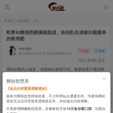
首页
实战搞钱
正文
即梦AI精准控图搞钱实战，告别乱生成做出能接单
的商用图
chenglin
关注
私信
微信搜索关注公众号【然百捷网络科技】
0
395
6
用AI出图的人很多，但能做出精准可控、敢拿给客户看的商
用图的，真不多。
网创智慧库
【站点内容重要调整通知】
问题出在哪儿？大多数人只会写提示词让AI自由发挥，生成
版权与网络监管持续收紧，不少同类站点遭遇关停。为避免网站
什么全看运气。人物姿态别扭了改不了，产品细节崩了修不
突发无法访问导致资源彻底丢失，本站做出内容调整。
了，想要统一风格批量出图更是无从下手。这样的图只能自
不再新增网赚教程资源，存量教程开放
15天备份窗口期
，到期永
娱自乐，接不了单，卖不了钱。