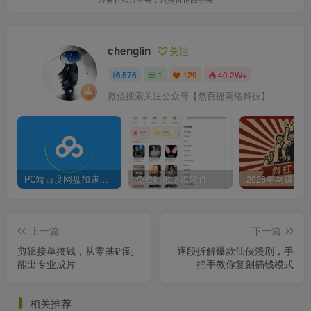
chenglin
关注
576
1
129
40.2W+
微信搜索关注公众号【然百捷网络科技】
PC端百度网盘加速下载补丁脚本及使用方法
免费听歌下歌软件，支持无损音乐下载
上一篇
下一篇
剪辑接单搞钱，从零基础到
逐段拆解爆款仙侠漫剧，手
能出专业成片
把手教你复刻搞钱模式
相关推荐