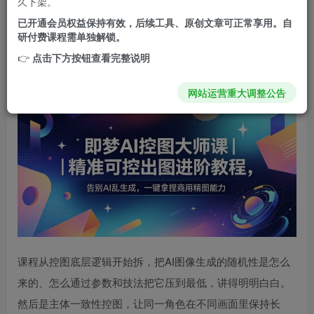
久下架。
已开通会员权益保持有效，后续工具、原创文章可正常享用。自
然百捷网络科技收录的这套即梦AI控图大师课，解决的就是
研付费课程需单独解锁。
这个痛点。不讲基础操作，只讲怎么精准控制AI出图，做到
👉
点击下方按钮查看完整说明
你想让AI生成什么样，它就生成什么样。
网站运营重大调整公告
课程从控图底层逻辑开始拆，把AI图像生成的随机性是怎么
来的、怎么通过参数和技法把它压到最低，讲得明明白白。
然后是主体一致性控图，让同一角色在不同画面里保持长