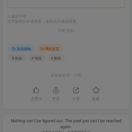
©
版权声明
文章版权归作者所有，未经允许请勿转载。
THE END
实战搞钱
网站首页
# 副业
# 项目
# 教程
喜欢就支持一下吧
点赞
6
赞赏
分享
收藏
Nothing can't be figured out. The past just can't be reached
again.
没有什么过不去，只是再也回不去