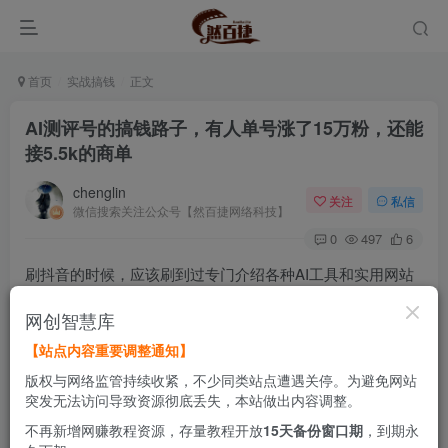
首页
实战搞钱
正文
AI测评号的搞钱路子，有人单号涨了15万粉，还能
接5.5k的商单
chenglin
关注
私信
微信搜索关注公众号【然百捷网络科技】
0
497
6
刷抖音的时候，应该刷到过专门介绍各种AI工具和实用网站
的这类账号，什么豆包、元宝、Kimi，一条视频拆一个工
网创智慧库
具，讲解方式通俗，不用懂技术也能看懂。
【站点内容重要调整通知】
版权与网络监管持续收紧，不少同类站点遭遇关停。为避免网站
这类账号叫AI工具测评号。有人单号最高涨粉15万以上，一
突发无法访问导致资源彻底丢失，本站做出内容调整。
条商单报价能到5.5k。就算不接商单，开通平台的创作者激
不再新增网赚教程资源，存量教程开放
15天备份窗口期
，到期永
励也有稳定收益。