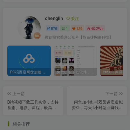
chenglin
关注
576
1
129
40.2W+
微信搜索关注公众号【然百捷网络科技】
PC端百度网盘加速下载补丁脚本及使用方法
免费听歌下歌软件，支持无损音乐下载
上一篇
下一篇
B站视频下载工具实测，支持
闲鱼加小红书双渠道卖虚拟
番剧、电影、课程，最高无
资料，每天1小时副业赚钱路
损音质
子
相关推荐