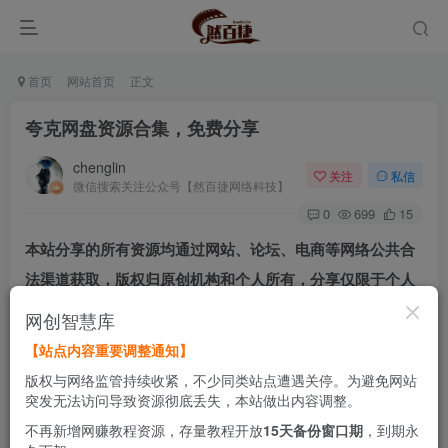
首页
网站首页
正文
夸克网盘资源合集，免费分享
chenglin
关注
私信
微信搜索关注公众号【然百捷网络科技】
0
699
15
本站分享的所有资源均通过网站、论坛、电商等网络公共合
法渠道获取，版权归原创机构和个人所有，分享仅限于个人
学习研究参考，不得以任何理由在商业行为中使用。如有侵
网创智慧库
权，请及时联系删除，坚决捍卫您的合法权益。
【站点内容重要调整通知】
版权与网络监管持续收紧，不少同类站点遭遇关停。为避免网站
联系微信：a51181688
突发无法访问导致资源彻底丢失，本站做出内容调整。
不再新增网赚教程资源，存量教程开放
15天备份窗口期
，到期永
联系 QQ：281666979