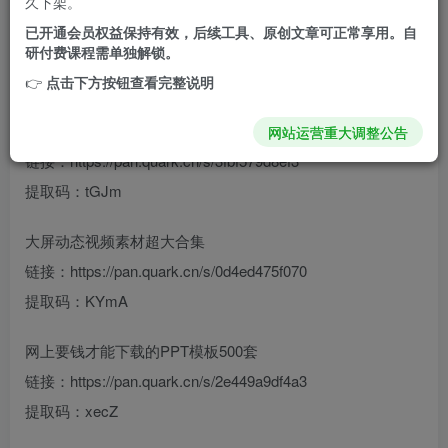
久下架。
已开通会员权益保持有效，后续工具、原创文章可正常享用。自
联系邮箱：281666979@qq.com
研付费课程需单独解锁。
免费资源分享
👉
点击下方按钮查看完整说明
办公分区壁纸
网站运营重大调整公告
链接：https://pan.quark.cn/s/3fbf579d8ef3
提取码：tGJm
大屏动态视频素材超大合集
链接：https://pan.quark.cn/s/0d4ed475f070
提取码：KYmA
网上要钱才能下载的PPT模板500套
链接：https://pan.quark.cn/s/2e449a9df4a3
提取码：xecZ