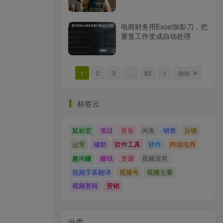
电商财务用Excel加影刀，把
重复工作变成自动处理
1
2
3
…
83
跳转
标签云
鼠标宏
项目
音乐
闲鱼
销售
运镜
运营
辅助
软件工具
软件
跨境电商
趣闲赚
赚钱
资源
视频混剪
视频字幕翻译
视频号
视频去重
视频剪辑
营销
分类