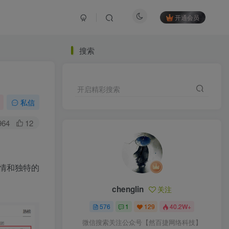
开通会员
搜索
开启精彩搜索
私信
964
12
情和独特的
chenglin
关注
576
1
129
40.2W+
微信搜索关注公众号【然百捷网络科技】