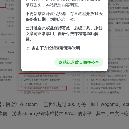
彻底丢失，本站做出内容调整。
不再新增网赚教程资源，存量教程开放
15天
备份窗口期
，到期永久下架。
已开通会员权益保持有效，后续工具、原创
文章可正常享用。自研付费课程需单独解
锁。
👉
点击下方按钮查看完整说明
网站运营重大调整公告
空》在 steam 上已售出超过 300 万份，加上 wegame、epic
当前，游戏 steam 好评率维持在 95%+ 的水平，其中，中文评