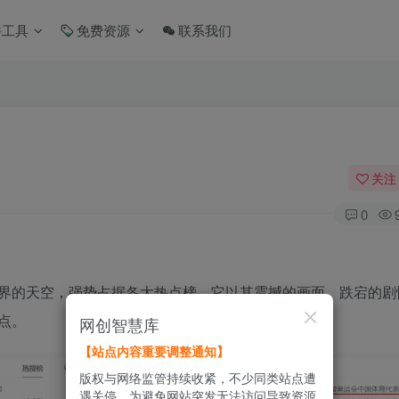
件工具
免费资源
联系我们
关注
0
界的天空，强势占据各大热点榜。它以其震撼的画面、跌宕的剧
点。
网创智慧库
【站点内容重要调整通知】
版权与网络监管持续收紧，不少同类站点遭
遇关停。为避免网站突发无法访问导致资源