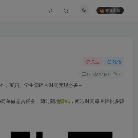
开通会员
关注
私信
0
1460
7
成本，宝妈、学生党碎片时间变现必备～
p简单做悬赏任务，随时随地
赚钱
，闲暇时间每月轻松多赚