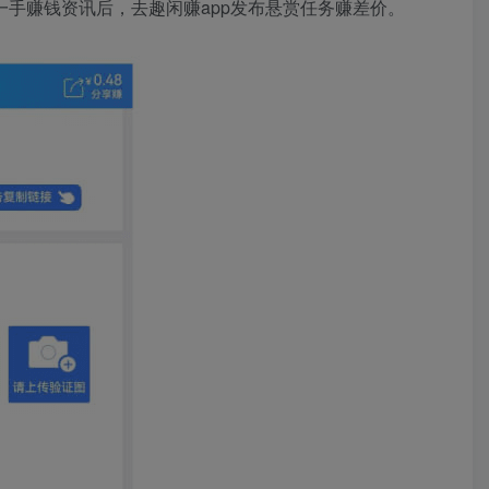
手赚钱资讯后，去趣闲赚app发布悬赏任务赚差价。