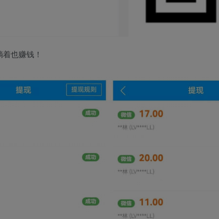
躺着也赚钱！