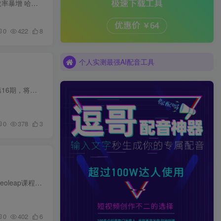
Coze工作流AI一键生成爆款“小人国”视频，0基础0剪辑，1分钟一键生成视频！全自动剪辑，解放双手，效率暴增 哈喽大家好，我是大鹏。今天我就把这套能一键生成小人国视频的Coze工作流，从0到1完...
个人实测最强AI配音工具
0
422
8
个人实测最强AI配音工具
个人实测最强AI配音工具
一门课一个亿的法方‬论第16期2026年2月深圳线下课，录音+字幕+配套资料 【一门课一个亿的法方‬论】 第16期，将于26年1月26日 深圳开班经过近3000位师老‬的验证 大方片‬法重塑竞争力 一，【...
0
378
3
Videoleap基础工具使用教学课程，手机端视频剪辑教学，简单易懂，上手速度快 随拍摄随剪辑随上传 Videoleap课程专为新手小白录制，主讲软件工具使用方法技巧，简单易懂，上手速度快，上百学员群...
0
402
6