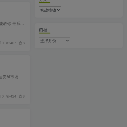
7天解锁AI视频制作全流程：从0到成片全AI攻略，学了就能用 全流程实战，学了就能用，这可能是第一个能教你 最系统的AI全流程课程。 训练营课表 板块1(AI的底层逻辑与认知重启) 第一课:AI视频革...
归档
0
407
8
AI市场部增长飞轮，从1-100的电商内容提效实战，让优质内容成为你的流量引擎 课程介绍： 课程来自【迪安AI市场部增长飞轮】从1-100的电商内容提效实战。拆解了从内容预判、批量创作到竞品分析、...
0
424
8