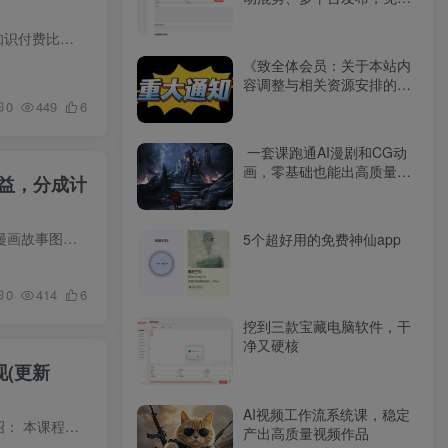
开源工具分享（附下载）
私域教辅项目，从0到1跑通，从流量到变现，新手副业月入1W+ 2026年的行业风口已出炉，虚拟经济和知识付费比重最大，而教辅就属于这个类目！ 为什么说私域教辅靠谱靠谱? 1、发展前景 ①自媒体：...
《致全体会员：关于本站内
容调整与相关资源安排的说
明》
0
449
6
一套课跑通AI漫剧和CG动
画，零基础也能出高质量作
益，分成计
品
抖音爆火新赛道AI漫画故事图文，制作简单易上手，四十分钟一条作品，撸伙伴收益，分成计划等 抖音ai漫画故事图文是什么? 简单来说，就是利用AI技术，将真实案件制作成12-15张分镜图，再搭配标题...
5个超好用的免费神仙app
0
414
6
挖到三款宝藏电脑软件，干
净又硬核
(更新
AI视频工作流系统课，稳定
抖音快手视频号全平台剪辑+数字人直播实战课，从零到精通，快速实现短视频变现(更新2026年)​ 课程介绍： 本课程聚焦短视频运营全链路实战，涵盖​​视频号、快手、抖音​​三大平台核心玩法：...
产出高质量视频作品