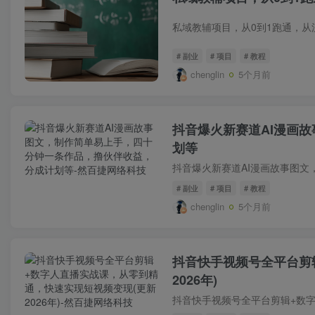
# 副业
# 项目
# 教程
chenglin
5个月前
抖音爆火新赛道AI漫画
划等
# 副业
# 项目
# 教程
chenglin
5个月前
抖音快手视频号全平台剪
2026年)​