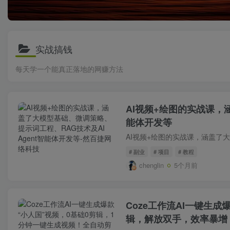
实战搞钱
每天学一个能真正落地的网赚方法
AI视频+绘图的实战课，
能体开发等
# 副业
# 项目
# 教程
chenglin
5个月前
Coze工作流AI一键生
辑，解放双手，效率暴增