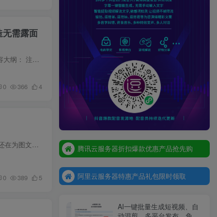
打造无需露面
Notion Money Academy：教你打造有利可图的Notion模板业务，賺取收入，打造无需露面的在线品牌 内容大纲： 注意是英文课程 中文字幕 这是一条清晰的在线创业路径，教你通过创作和销售Notion模板...
0
366
4
腾讯云服务器折扣爆款优惠产品抢先购
腾讯云服务器折扣爆款优惠产品抢先购
阿里云服务器特惠产品礼包限时领取
AI生图训练营，学会任何赛道的图文生成方式，彻底解放双手，实现涨粉变现 自媒体、搞副业、做电商，还在为图文素材发愁？找设计师排版、绘图，耗时又费钱，修改反复还达不到预期；自己手动做图...
腾讯云服务器折扣爆款优惠产品抢先购
阿里云服务器特惠产品礼包限时领取
阿里云服务器特惠产品礼包限时领取
0
389
5
AI一键批量生成短视频、自
动混剪、多平台发布，免费