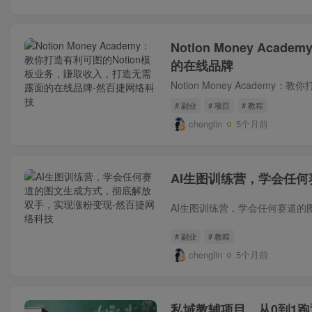
Notion Money A
的在线品牌
# 副业
# 项目
# 教程
chenglin
5个月前
AI生图训练营，学会任
# 副业
# 教程
chenglin
5个月前
私域教辅项目，从0到1