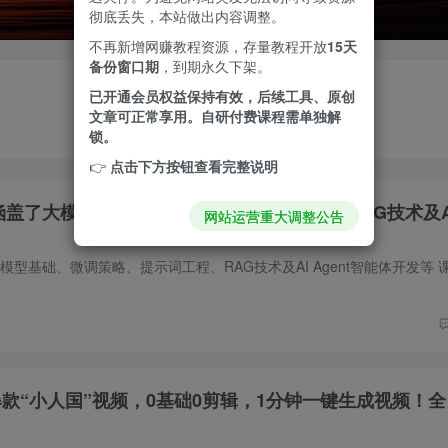
彻底丢失，本站做出内容调整。
不再新增网赚教程资源，存量教程开放
15天
备份窗口期
，到期永久下架。
已开通会员权益保持有效，后续工具、原创
文章可正常享用。自研付费课程需单独解
锁。
👉
点击下方按钮查看完整说明
涵盖了大模型基础、微调策略、提示词工程、RAG技术及AI 
网站运营重大调整公告
成爆款“小人国”视频，0基础0剪辑，1分钟一键生成视频！