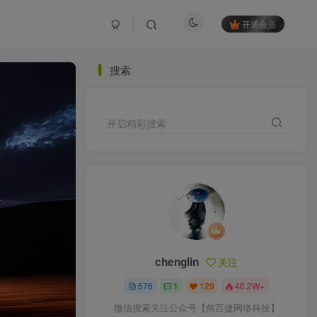
开通会员
搜索
开启精彩搜索
chenglin
关注
576
1
129
40.2W+
微信搜索关注公众号【然百捷网络科技】