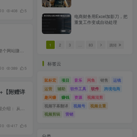
0
408
5
电商财务用Excel加影刀，把
重复工作变成自动处理
1
2
3
…
83
跳转
虚拟图集网站训练营2.0，矩阵站群自动化成交，日IP1000，就可以月入1w+ 课程介绍： 今天这个应该是整个网站賺钱领域里面賺钱速度最快的一种网站类目：写真图集。 一个写真图集网站，正常情况下...
标签云
0
389
5
鼠标宏
项目
音乐
闲鱼
销售
运镜
运营
辅助
软件工具
软件
跨境电商
+【附赠详
趣闲赚
赚钱
资源
视频混剪
视频字幕翻译
视频号
视频去重
今日头条三大玩法一次性讲透，小白也能轻松上手，附带指令文档，帮助你日入50+【附赠详细文档】 课程介绍： 从今日头条创建账号到选择适合的领域，主要介绍今日头条三种玩法，建议新手先从微头...
视频剪辑
营销
0
417
6
分类