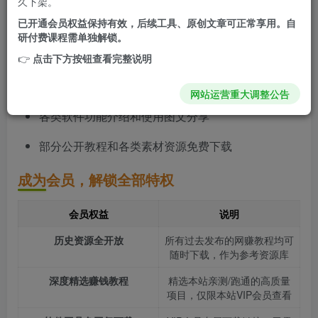
久下架。
的内容。
已开通会员权益保持有效，后续工具、原创文章可正常享用。自
研付费课程需单独解锁。
非会员也能免费获得
👉
点击下方按钮查看完整说明
每天更新的软件工具（含网盘链接）
网站运营重大调整公告
各类软件功能介绍和使用图文分享
部分公开教程和各类素材资源免费下载
成为会员，解锁全部特权
会员权益
说明
历史资源全开放
所有过去发布的网赚教程均可
随时下载，作为参考资源库
深度精选赚钱教程
精选本站亲测/跑通的高质量
项目，仅限本站VIP会员查看