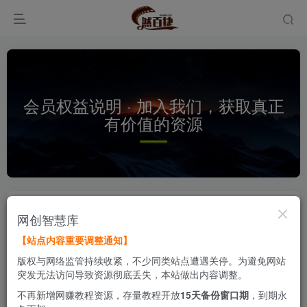
会员权益说明 · 加入我们，获取真正
有价值的资源
欢迎来到【然百捷网络科技】
网创智慧库
【站点内容重要调整通知】
本站是一个专注于分享实用软件工具和深度实战教程的
版权与网络监管持续收紧，不少同类站点遭遇关停。为避免网站
资源站。
突发无法访问导致资源彻底丢失，本站做出内容调整。
不再新增网赚教程资源，存量教程开放
15天备份窗口期
，到期永
本站持续更新，只为给您提供更靠谱、更高效、更实在