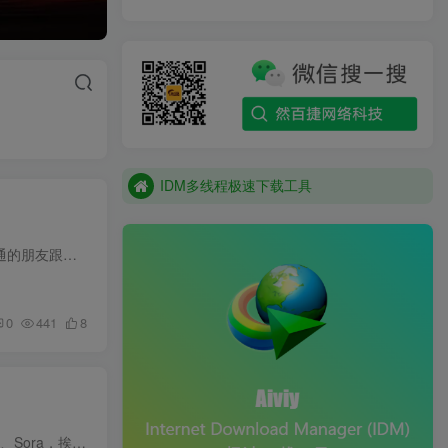
IDM多线程极速下载工具
IDM多线程极速下载工具
IDM多线程极速下载工具
靠写作赚钱这件事，很多人觉得离自己太远。要有文笔，要有灵感，要有大量时间啃键盘。但最近一个跑通的朋友跟我说了个数据：用AI辅助写短篇故事，单月收益能干到一到三万，而且一份稿子能收几份...
0
441
8
想做AI视频赚钱的人，碰到的第一个拦路虎就是工具太多太杂。可灵、即梦、阶跃、Vidu、Pika、Runway、Sora，挨个学一遍太费时间，不学又不知道哪个适合自己的方向。好不容易搞定了工具，提示词又...