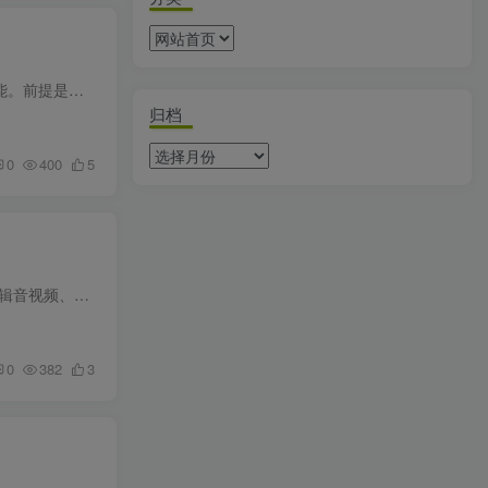
一个人，一台电脑，不用招人，不用租办公室，能不能靠短视频跑通一门流量生意？这套课给的答案是：能。前提是找到对的方法，把AI工具用到刀刃上。 很多想做短视频的人卡在两个地方：要么没团队...
归档
0
400
5
上班的人每天都有大量时间耗在重复劳动上。整理会议纪要、做PPT、处理Excel数据、搜集竞品信息、剪辑音视频、回复邮件，这些事一件件堆起来，一天就过去了。核心工作没推进多少，加班倒是没少加...
0
382
3