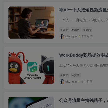
靠AI一个人把短视频流
# 副业
# 项目
# 教程
chenglin
1个月前
WorkBuddy职场提效
# 教程
# 技能
chenglin
1个月前
公众号流量主搞钱路子，A