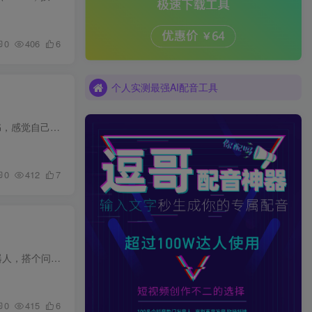
个人实测最强AI配音工具
0
406
6
个人实测最强AI配音工具
个人实测最强AI配音工具
想靠线上副业赚钱的人不少，但卡在“没技术”这一步的最多。不会写文案，不会做PPT，不会写商业计划书，感觉自己什么都不会，拿什么接单？ 其实有一类需求一直在，而且量不小——代写。简历、PP...
0
412
7
会用Coze的人不少，但能把Coze用到能接项目、能提效赚钱的程度，不多。大部分人止步于基础聊天机器人，搭个问答智能体就完事了。复杂工作流不会搭，Skill不会开发，OpenClaw部署更是一头雾水。...
0
415
6