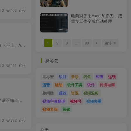
0
403
6
电商财务用Excel加影刀，把
重复工作变成自动处理
1
2
3
…
83
跳转
用剪映的人很多，但能做出专业质感的，没几个。大部分人停在切割拼接阶段，调色不会、特效不会、节奏卡不上、AI工具也不知道怎么联动。做出来的视频自己看着还行，一拿给客户就被挑毛病。想靠剪...
标签云
0
411
7
鼠标宏
项目
音乐
闲鱼
销售
运镜
运营
辅助
软件工具
软件
跨境电商
趣闲赚
赚钱
资源
视频混剪
想用AI做漫剧的人不少，但能做出完整成片、敢发出去见人的，没那么多。问题不是不会生图，是生完图之后不知道怎么往下走。画面有了，不知道怎么剪到一起才顺畅。视频导出来模糊得像打了马赛克。...
视频字幕翻译
视频号
视频去重
视频剪辑
营销
0
382
5
分类