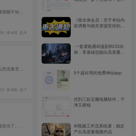
开源工具分享（附下载）
想做TikTok出海的人不少，但很多人连第一步都迈不出去。手机环境不会配，账号一注册就限流封号；想搬视频不知道怎么合规处理，剪出来要么没流量要么被下架；变现路径只知道接广告，创作者基金、...
《致全体会员：关于本站内
容调整与相关资源安排的说
明》
0
435
9
一套课跑通AI漫剧和CG动
画，零基础也能出高质量作
品
做短视频最怕什么？不仅是没流量，还有就是流量来了接不住。账号做起来了，播放量有了，但不知道怎么把流量变成钱。想直播带货又不懂选品，想做电商又不会“短直结合”，想提高效率又不知道AI能...
5个超好用的免费神仙app
0
420
7
挖到三款宝藏电脑软件，干
净又硬核
短视频最怕的不是做不出内容，是等你把内容做出来，热点已经凉了。全网都在发的东西你再发，流量早被抢光了。但有一类账号，总能在热点刚冒头的时候就出手，别人还在找素材，他们已经把视频发出...
AI视频工作流系统课，稳定
产出高质量视频作品