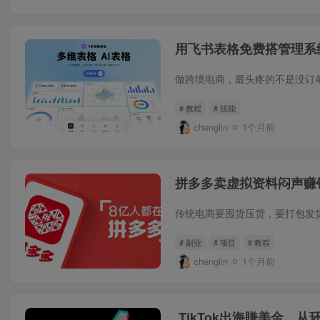
用飞书表格免费搭管理系
# 教程
# 技能
chenglin
1个月前
拼多多卖虚拟资料闷声赚
# 副业
# 项目
# 教程
chenglin
1个月前
TikTok出海賺美金，