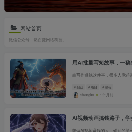
网站首页
微信公众号「然百捷网络科技」
用AI批量写短故事，一
# 副业
# 项目
# 教程
chenglin
1个月前
AI视频动画搞钱路子，