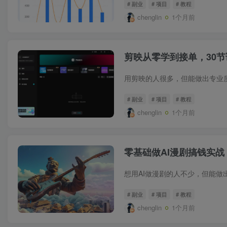
# 副业
# 项目
# 教程
chenglin
1个月前
剪映从零学到接单，30
# 副业
# 项目
# 教程
chenglin
1个月前
零基础做AI漫剧搞钱实
# 副业
# 项目
# 教程
chenglin
1个月前