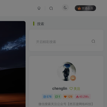
开通会员
搜索
开启精彩搜索
chenglin
关注
576
1
129
40.2W+
微信搜索关注公众号【然百捷网络科技】