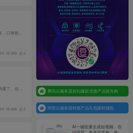
做跨境电商，最头疼的不是没订单，是数据太散了。选品信息一个表，采购记录一个表，库存数量又一个表，订单状态、物流追踪、利润核算全部分开。到了算利润的时候，十几个文件来回翻，翻到头大还...
0
355
4
腾讯云服务器折扣爆款优惠产品抢先购
腾讯云服务器折扣爆款优惠产品抢先购
阿里云服务器特惠产品礼包限时领取
传统电商要囤货压货，要打包发货，要处理退换货，投入大、琐事多。很多人想做电商副业，一听这些就劝退了。但其实有一类玩法不需要这些——虚拟电商。卖的是电子资料、教程、模板这类数字化产品...
腾讯云服务器折扣爆款优惠产品抢先购
阿里云服务器特惠产品礼包限时领取
阿里云服务器特惠产品礼包限时领取
0
406
5
AI一键批量生成短视频、自
动混剪、多平台发布，免费