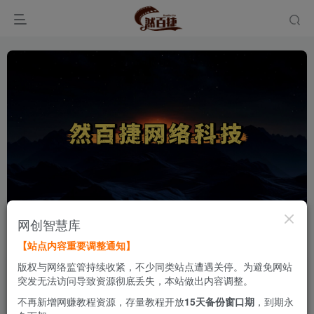
网创智慧库
最新发布
第14页
【站点内容重要调整通知】
版权与网络监管持续收紧，不少同类站点遭遇关停。为避免网站
AI短片创作课：0基础入门，实战落地
突发无法访问导致资源彻底丢失，本站做出内容调整。
轻松出片
不再新增网赚教程资源，存量教程开放
15天备份窗口期
，到期永
实战搞钱
网站首页
# 副业
# 项目
# 