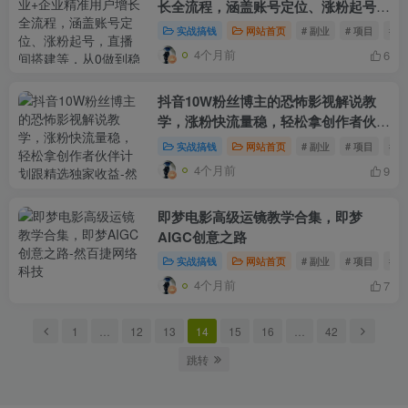
长全流程，涵盖账号定位、涨粉起号，
直播间搭建等，从0做到稳定变现
实战搞钱
网站首页
# 副业
# 项目
# 
4个月前
6
抖音10W粉丝博主的恐怖影视解说教
学，涨粉快流量稳，轻松拿创作者伙伴
计划跟精选独家收益
实战搞钱
网站首页
# 副业
# 项目
# 
4个月前
9
即梦电影高级运镜教学合集，即梦
AIGC创意之路
实战搞钱
网站首页
# 副业
# 项目
# 
4个月前
7
1
…
12
13
14
15
16
…
42
跳转