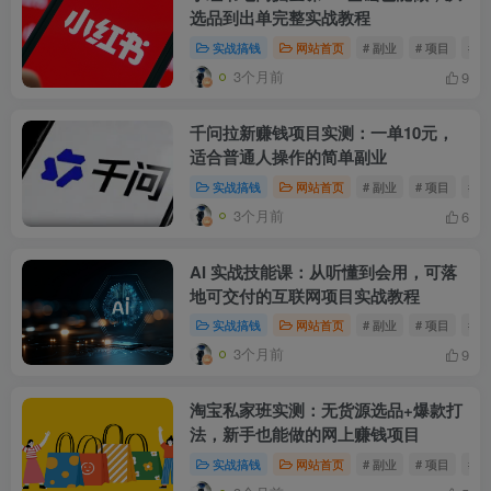
选品到出单完整实战教程
实战搞钱
网站首页
# 副业
# 项目
# 
3个月前
9
千问拉新赚钱项目实测：一单10元，
适合普通人操作的简单副业
实战搞钱
网站首页
# 副业
# 项目
# 
3个月前
6
AI 实战技能课：从听懂到会用，可落
地可交付的互联网项目实战教程
实战搞钱
网站首页
# 副业
# 项目
# 
3个月前
9
淘宝私家班实测：无货源选品+爆款打
法，新手也能做的网上赚钱项目
实战搞钱
网站首页
# 副业
# 项目
# 