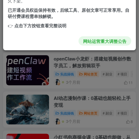
久下架。
3个月前
8
已开通会员权益保持有效，后续工具、原创文章可正常享用。自
研付费课程需单独解锁。
AI论文实战课：从开题到定稿，AI辅助
👉
点击下方按钮查看完整说明
高效搞定
实战搞钱
网站首页
# 教程
# 技能
网站运营重大调整公告
3个月前
5
openClaw小龙虾：搭建短视频创作数
字员工，解放剪辑双手
实战搞钱
网站首页
# 副业
# 项目
# 
3个月前
11
AI动态漫制作课：0基础也能轻松上手
变现
实战搞钱
网站首页
# 副业
# 项目
# 
3个月前
8
小红书电商掘金课：0基础也能做，从