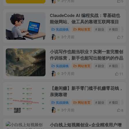
3个月前
5
ClaudeCode AI 编程实战：零基础也
能做网站、做工具的靠谱互联网项目
实战搞钱
网站首页
# 副业
# 项目
# 
3个月前
7
小说写作也能当职业？实测一套完整创
作训练营，新手也能写出能签约的作品
实战搞钱
网站首页
# 副业
# 项目
# 
3个月前
11
【趣闲赚】新手零门槛手机赚零花钱，
亲测靠谱
实战搞钱
网站首页
# 副业
# 项目
# 
3个月前
8
小白线上短视频创业+企业精准用户增